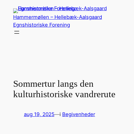
Spring
til
Hammermøllen – Hellebæk-Aalsgaard
indhold
Egnshistoriske Forening
Sommertur langs den
kulturhistoriske vandrerute
aug 19, 2025
—
i
Begivenheder