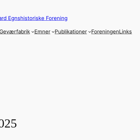
rd Egnshistoriske Forening
Geværfabrik
Emner
Publikationer
Foreningen
Links
2025