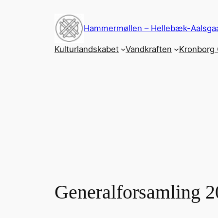
Spring
til
Hammermøllen – Hellebæk-Aalsgaa
indhold
Kulturlandskabet
Vandkraften
Kronborg 
Generalforsamling 