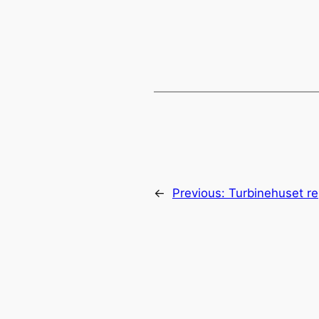
←
Previous:
Turbinehuset r