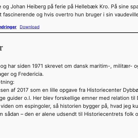
og Johan Heiberg på ferie på Hellebæk Kro. På sine sp
fascinerende og hvis overtro hun bruger i sin vaudevill
ndringer
Download
r
g har siden 1971 skrevet om dansk maritim-, militær- o
ger og Fredericia.
tning:
lsen af 2017 som en lille opgave fra Historiecenter Dybbø
ge guider o.l. Her blev forskellige emner med relation til
 viden om espingoler, så historien bygger på, hvad jeg k
om sådan – den er alene udsendt til Historiecentrets folk 