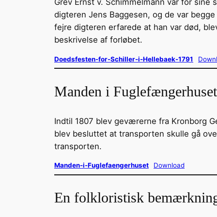
Grev Ernst v. Schimmelmann var for sine 
digteren Jens Baggesen, og de var begge me
fejre digteren erfarede at han var død, b
beskrivelse af forløbet.
Doedsfesten-for-Schiller-i-Hellebaek-1791
Down
Manden i Fuglefængerhuset
Indtil 1807 blev geværerne fra Kronborg Ge
blev besluttet at transporten skulle gå o
transporten.
Manden-i-Fuglefaengerhuset
Download
En folkloristisk bemærkning 