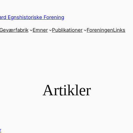
rd Egnshistoriske Forening
Geværfabrik
Emner
Publikationer
Foreningen
Links
Artikler
r