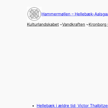
Spring
til
Hammermøllen – Hellebæk-Aalsgaa
indhold
Kulturlandskabet
Vandkraften
Kronborg 
Hellebæk i ældre tid; Victor Thalbitze