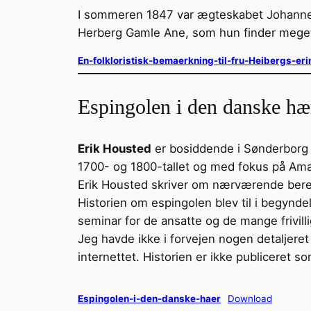
I sommeren 1847 var ægteskabet Johanne 
Herberg Gamle Ane, som hun finder meget 
En-folkloristisk-bemaerkning-til-fru-Heibergs-eri
Espingolen i den danske hæ
Erik Housted
er bosiddende i Sønderborg o
1700- og 1800-tallet og med fokus på Ama
Erik Housted skriver om nærværende bere
Historien om espingolen blev til i begynde
seminar for de ansatte og de mange frivilli
Jeg havde ikke i forvejen nogen detaljeret
internettet. Historien er ikke publiceret s
Espingolen-i-den-danske-haer
Download