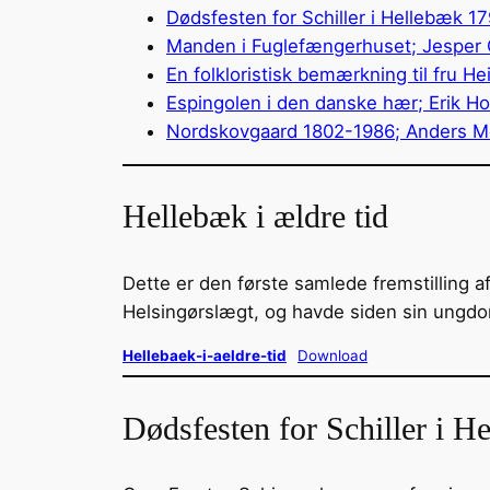
Dødsfesten for Schiller i Hellebæk 17
Manden i Fuglefængerhuset; Jesper
En folkloristisk bemærkning til fru He
Espingolen i den danske hær; Erik H
Nordskovgaard 1802-1986; Anders Mø
Hellebæk i ældre tid
Dette er den første samlede fremstilling a
Helsingørslægt, og havde siden sin ungdom
Hellebaek-i-aeldre-tid
Download
Dødsfesten for Schiller i H