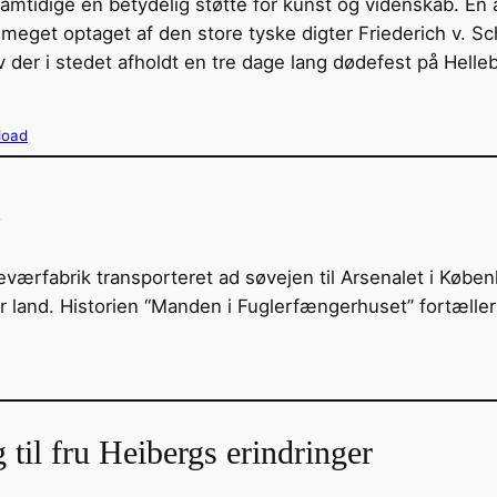
samtidige en betydelig støtte for kunst og videnskab. E
get optaget af den store tyske digter Friederich v. Schi
lev der i stedet afholdt en tre dage lang dødefest på He
load
værfabrik transporteret ad søvejen til Arsenalet i Køben
ver land. Historien “Manden i Fuglerfængerhuset” fortæ
til fru Heibergs erindringer