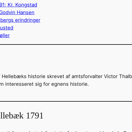
91; Kr. Kongstad
 Godvin Hansen
ibergs erindringer
ousted
ller
f Hellebæks historie skrevet af amtsforvalter Victor Thal
 interesseret sig for egnens historie.
ellebæk 1791