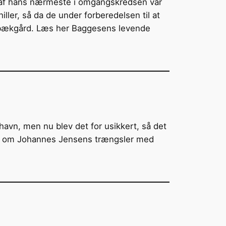
n af hans nærmeste i omgangskredsen var
ller, så da de under forberedelsen til at
llebækgård. Læs her Baggesens levende
havn, men nu blev det for usikkert, så det
ller om Johannes Jensens trængsler med