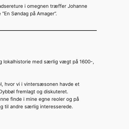
adsereture i omegnen træffer Johanne
e ”En Søndag på Amager”.
g lokalhistorie med særlig vægt på 1600-,
l, hvor vi i vintersæsonen havde et
 Dybbøl fremlagt og diskuteret.
unne finde i mine egne reoler og på
og til andre særlig interesserede.